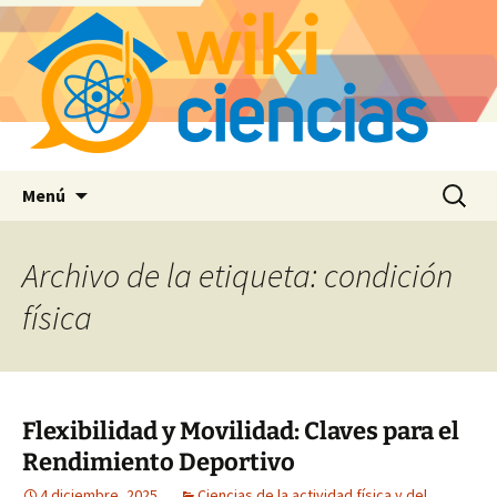
Saltar
Buscar:
Menú
al
contenido
Archivo de la etiqueta: condición
física
Flexibilidad y Movilidad: Claves para el
Rendimiento Deportivo
4 diciembre, 2025
Ciencias de la actividad física y del