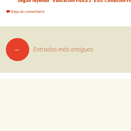
Seguir leyendo “Educación Física 2º ESO: Condición F
Deja un comentario
Ir
←
Entradas más antiguas
a
las
entradas