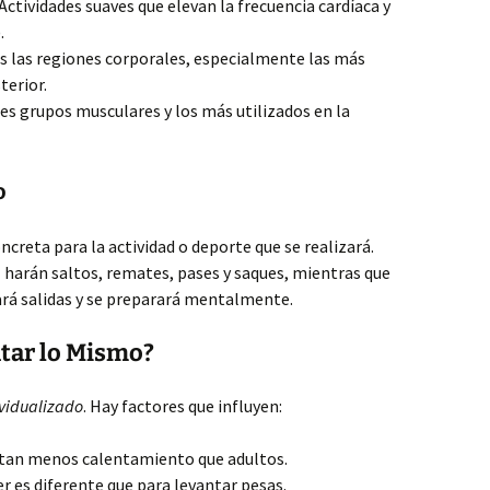
Actividades suaves que elevan la frecuencia cardíaca y
.
s las regiones corporales, especialmente las más
terior.
es grupos musculares y los más utilizados en la
o
creta para la actividad o deporte que se realizará.
 harán saltos, remates, pases y saques, mientras que
ará salidas y se preparará mentalmente.
tar lo Mismo?
ividualizado
. Hay factores que influyen:
itan menos calentamiento que adultos.
r es diferente que para levantar pesas.