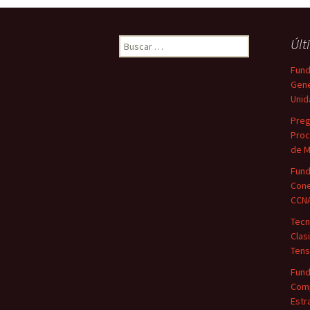
Buscar:
Últ
Fund
Gene
Unid
Preg
Proc
de M
Fund
Cone
CCN
Tecn
Clas
Tens
Fund
Comp
Estr