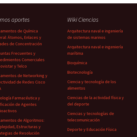
imos aportes
Wiki Ciencias
amentos de Química
Arquitectura naval e ingeniería
ral: Átomos, Enlaces y
de sistemas marinos
ades de Concentración
Arquitectura naval e ingeniería
untas Frecuentes y
marítima
edimientos Comerciales
Bioquímica
ovistar y Telco
Biotecnología
amentos de Networking y
Ciencia y tecnología de los
ctividad de Redes Cisco
alimentos
A
Ciencias de la actividad física y
ología Farmacéutica y
del deporte
ificación de Agentes
ioactivos
Ciencias y tecnologías de
telecomunicación
amentos de Algoritmos:
lejidad, Estructuras y
Deporte y Educación Física
ategias de Resolución