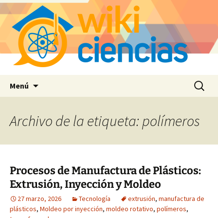
Saltar
Buscar:
Menú
al
contenido
Archivo de la etiqueta: polímeros
Procesos de Manufactura de Plásticos:
Extrusión, Inyección y Moldeo
27 marzo, 2026
Tecnología
extrusión
,
manufactura de
plásticos
,
Moldeo por inyección
,
moldeo rotativo
,
polímeros
,