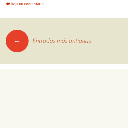
Deja un comentario
Ir
←
Entradas más antiguas
a
las
entradas