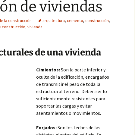
ón de viviendas
de la construcción
arquitectura
,
cemento
,
construcción
,
e construcción
,
vivienda
turales de una vivienda
Cimientos:
Son la parte inferior y
oculta de la edificación, encargados
de transmitir el peso de toda la
estructura al terreno. Deben ser lo
suficientemente resistentes para
soportar las cargas y evitar
asentamientos o movimientos.
Forjados:
Son los techos de las
distintas plantas del edificio. Se