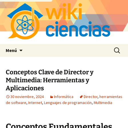
Saltar
Buscar:
Menú
al
contenido
Conceptos Clave de Director y
Multimedia: Herramientas y
Aplicaciones
30 noviembre, 2024
Informática
Director
,
herramientas
de software
,
Internet
,
Lenguajes de programación
,
Multimedia
Conceptos Fundamentales