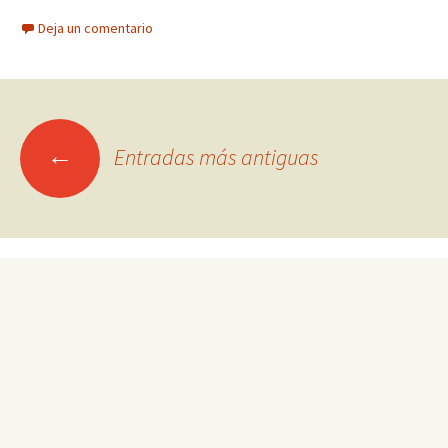
Deja un comentario
Ir
←
Entradas más antiguas
a
las
entradas