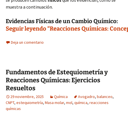
se producen cambios
físicos
que los evidencian, como se
muestra a continuación.
Evidencias Físicas de un Cambio Químico:
Seguir leyendo “Reacciones Químicas: Concep
Deja un comentario
Fundamentos de Estequiometría y
Reacciones Químicas: Ejercicios
Resueltos
29 noviembre, 2025
Química
Avogadro
,
balanceo
,
CNPT
,
estequiometría
,
Masa molar
,
mol
,
química
,
reacciones
químicas