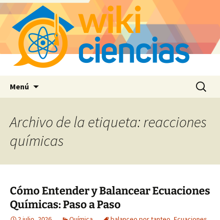
Saltar
Buscar:
Menú
al
contenido
Archivo de la etiqueta: reacciones
químicas
Cómo Entender y Balancear Ecuaciones
Químicas: Paso a Paso
2 julio, 2026
Química
balanceo por tanteo
,
Ecuaciones