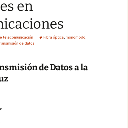
es en
icaciones
de telecomunicación
Fibra óptica
,
monomodo
,
transmisión de datos
ansmisión de Datos a la
Luz
te
o