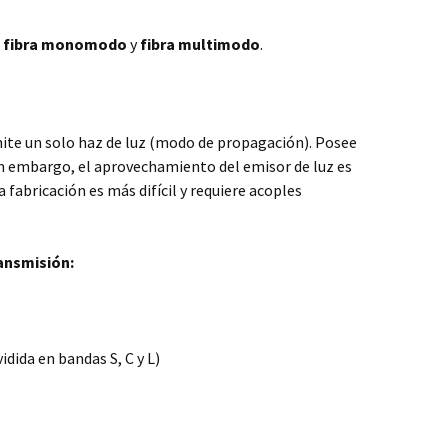
:
fibra monomodo
y
fibra multimodo
.
ite un solo haz de luz (modo de propagación). Posee
n embargo, el aprovechamiento del emisor de luz es
 fabricación es más difícil y requiere acoples
ransmisión:
idida en bandas S, C y L)