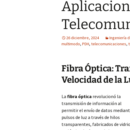
Aplicacion
Telecomun
26 diciembre, 2024
Ingeniería 
multimodo
,
PDH
,
telecomunicaciones
,
Fibra Óptica: Tr
Velocidad de la 
La
fibra óptica
revolucionó la
transmisión de información al
permitir el envío de datos median
pulsos de luz a través de hilos
transparentes, fabricados de vidri