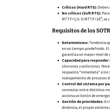
Críticos (Hard RTS):
Deben s
No críticos (Soft RTS):
Para 
9
MTTF=1/λ. Si MTTF>10
, se
Requisitos de los SOT
Determinismo:
Tendencia qu
en un tiempo predefinido. El
garantiza un mayor nivel de
Capacidad para responder 
síncronos y asíncronos. Nece
respuesta “inmediata” a los 
realojamiento de procesos de
Control del sistema por par
conmutar entre distintos mo
acciona un botón de emergen
Gestión de prioridades:
En 
dinámica, el propio sistema