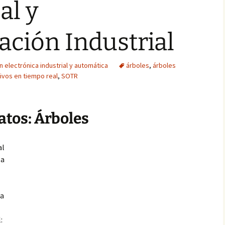
al y
ción Industrial
n electrónica industrial y automática
árboles
,
árboles
ivos en tiempo real
,
SOTR
atos: Árboles
al
 a
na
: