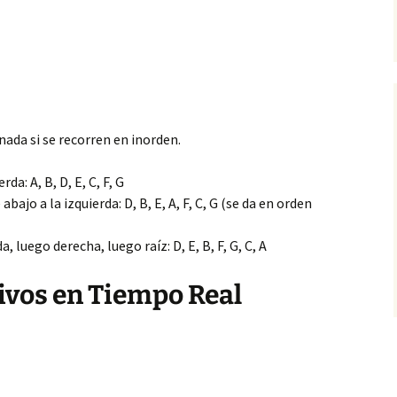
a
ada si se recorren en inorden.
da: A, B, D, E, C, F, G
bajo a la izquierda: D, B, E, A, F, C, G (se da en orden
, luego derecha, luego raíz: D, E, B, F, G, C, A
ivos en Tiempo Real