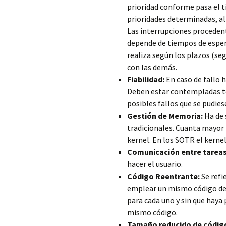
prioridad conforme pasa el t
prioridades determinadas, al
Las interrupciones procedente
depende de tiempos de espera 
realiza según los plazos (se
con las demás.
Fiabilidad:
En caso de fallo 
Deben estar contempladas to
posibles fallos que se pudies
Gestión de Memoria:
Ha de 
tradicionales. Cuanta mayor f
kernel. En los SOTR el kerne
Comunicación entre tareas
hacer el usuario.
Código Reentrante:
Se refi
emplear un mismo código de 
para cada uno y sin que haya
mismo código.
Tamaño reducido de códig