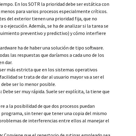
iempo. En los SOTR la prioridad debe ser estática con
 menos para varios procesos especialmente críticos.
s del exterior tienen una prioridad fija, que no
o ejecución. Además, se ha de analizar si la tarea se
guimiento preventivo y predictivo) y cómo interfiere
hardware ha de haber una solución de tipo software.
das las respuestas que daríamos a cada uno de los
en dar.
ser más estricta que en los sistemas operativos
acilidad se trata de dar al usuario mayor va a ser el
l debe ser lo menor posible.
:
Debe ser muy rápida. Suele ser explícita, la tiene que
ere a la posibilidad de que dos procesos puedan
programa, sin tener que tener una copia del mismo
 problemas de interferencias entre ellos al manejar el
o:
Conviene que el repertorio de rutinas empleado sea