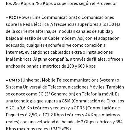
los 256 Kbps a 786 Kbps o superiores según el Proveedor.
– PLC
(Power Line Communications) o Comunicaciones
sobre la Red Eléctrica. A frecuencias superiores a los 50 Hz
de la corriente alterna, se modulan canales de subida y
bajada al estilo de un Cable módem. Así, con el adaptador
adecuado, cualquier enchufe sirve como conexión a
Internet, evitándonos cableados extra o instalaciones
inalámbricas. Alguna compañía, a través de filiales, ofrecen
anchos de banda simétricos de 100 y 600 Kbps.
– UMTS
(Universal Mobile Telecommunications System) o
Sistema Universal de Telecomunicaciones Móviles. También
se conoce como 3G (3ª Generación) en Telefonía móvil. Es
una tecnología que supera a GSM (Conmutación de Circuitos
ó 2G, a 9,6 Kb teóricos y reales) y a GPRS (Conmutación de
Paquetes ó 2,5G, a 171,2 Kbps teóricos y 44 Kbps máximos
reales) con una velocidad de bajada de 2 Gbps teóricos y 384
Kbps máximos reales (
UMTS R99
).