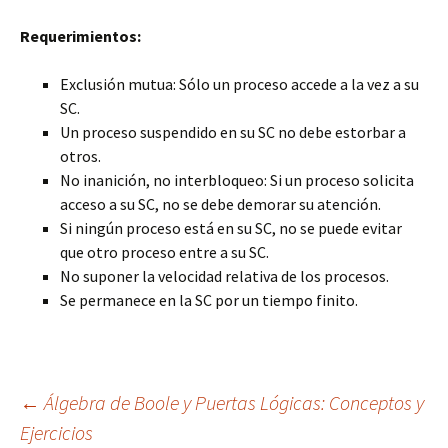
Requerimientos:
Exclusión mutua: Sólo un proceso accede a la vez a su
SC.
Un proceso suspendido en su SC no debe estorbar a
otros.
No inanición, no interbloqueo: Si un proceso solicita
acceso a su SC, no se debe demorar su atención.
Si ningún proceso está en su SC, no se puede evitar
que otro proceso entre a su SC.
No suponer la velocidad relativa de los procesos.
Se permanece en la SC por un tiempo finito.
Navegación
←
Álgebra de Boole y Puertas Lógicas: Conceptos y
Ejercicios