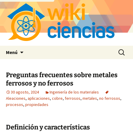
Saltar
Buscar:
Menú
al
contenido
Preguntas frecuentes sobre metales
ferrosos y no ferrosos
30 agosto, 2024
Ingeniería de los materiales
Aleaciones
,
aplicaciones
,
cobre
,
ferrosos
,
metales
,
no ferrosos
,
procesos
,
propiedades
Definición y características