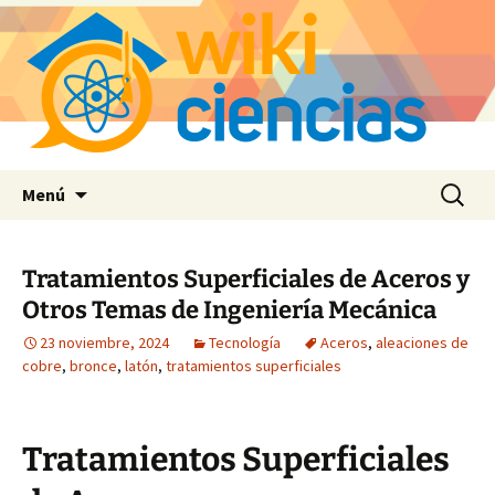
Saltar
Buscar:
Menú
al
contenido
Tratamientos Superficiales de Aceros y
Otros Temas de Ingeniería Mecánica
23 noviembre, 2024
Tecnología
Aceros
,
aleaciones de
cobre
,
bronce
,
latón
,
tratamientos superficiales
Tratamientos Superficiales