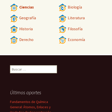
Ciencias
Biología
Geografía
Literatura
Historia
Filosofía
Derecho
Economía
Buscar:
Últimos aportes
Fundamentos de Química
General: Átomos, Enlaces y