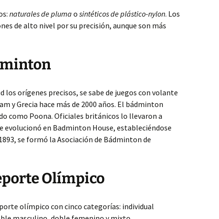
os:
naturales de pluma
o
sintéticos de plástico-nylon
. Los
nes de alto nivel por su precisión, aunque son más
dminton
 los orígenes precisos, se sabe de juegos con volante
Siam y Grecia hace más de 2000 años. El bádminton
do como Poona. Oficiales británicos lo llevaron a
nde evolucionó en Badminton House, estableciéndose
 1893, se formó la Asociación de Bádminton de
eporte Olímpico
porte olímpico con cinco categorías: individual
oble masculino, doble femenino y mixto.