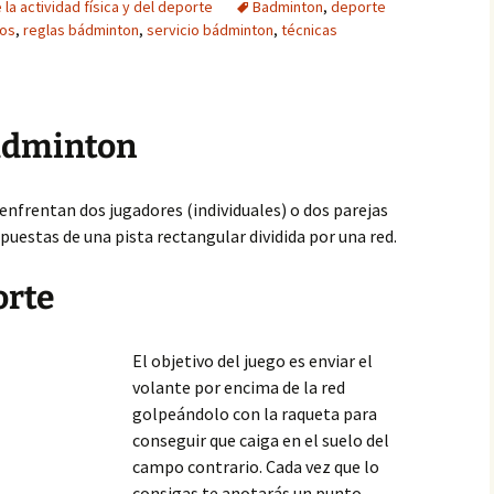
 la actividad física y del deporte
Badminton
,
deporte
cos
,
reglas bádminton
,
servicio bádminton
,
técnicas
Bádminton
enfrentan dos jugadores (individuales) o dos parejas
puestas de una pista rectangular dividida por una red.
orte
El objetivo del juego es enviar el
volante por encima de la red
golpeándolo con la raqueta para
conseguir que caiga en el suelo del
campo contrario. Cada vez que lo
consigas te anotarás un punto.