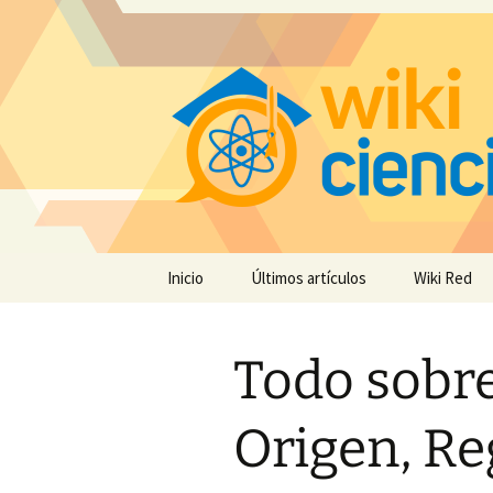
Saltar
Inicio
Últimos artículos
Wiki Red
al
contenido
Todo sobre
Origen, Re