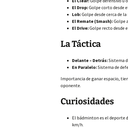
El Clear:
Golpe defensivo u of
El Drop:
Golpe corto desde el 
Lob:
Golpe desde cerca de la r
El Remate (Smash):
Golpe a
El Drive:
Golpe recto desde el
La Táctica
Delante – Detrás:
Sistema d
En Paralelo:
Sistema de defe
Importancia de ganar espacio, tiem
oponente.
Curiosidades
El bádminton es el deporte d
km/h.