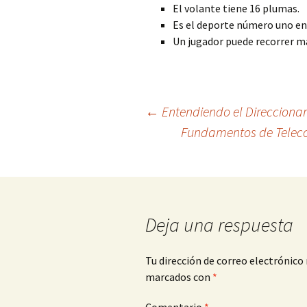
El volante tiene 16 plumas.
Es el deporte número uno en 
Un jugador puede recorrer má
Navegación
←
Entendiendo el Direccionami
Fundamentos de Teleco
de
entradas
Deja una respuesta
Tu dirección de correo electrónico 
marcados con
*