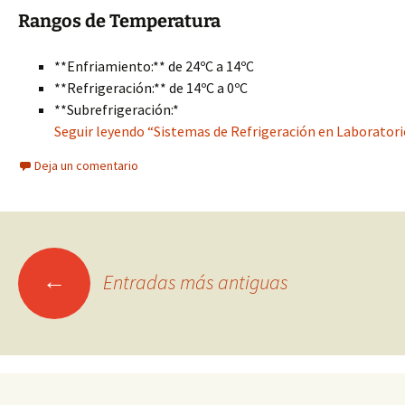
Rangos de Temperatura
**Enfriamiento:** de 24ºC a 14ºC
**Refrigeración:** de 14ºC a 0ºC
**Subrefrigeración:*
Seguir leyendo “Sistemas de Refrigeración en Laboratorio:
Deja un comentario
Ir
←
Entradas más antiguas
a
las