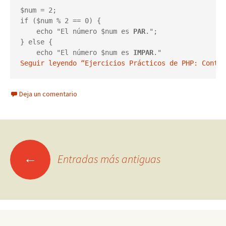
$num = 2;

if ($num % 2 == 0) {

    echo "El número $num es 
PAR
.";

} else {

    echo "El número $num es 
IMPAR
." 
Seguir leyendo “Ejercicios Prácticos de PHP: Contro
Deja un comentario
Ir
←
Entradas más antiguas
a
las