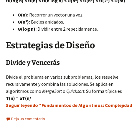
Θ(log n) < Θ(n) < Θ(n log n) < Θ(n²) < Θ(n³) < Θ(2ⁿ) < Θ(n!)
.
Θ(n):
Recorrer un vector una vez.
Θ(n²):
Bucles anidados.
Θ(log n):
Dividir entre 2 repetidamente.
Estrategias de Diseño
Divide y Vencerás
Divide el problema en varios subproblemas, los resuelve
recursivamente y combina las soluciones. Se aplica en
algoritmos como
MergeSort
o
Quicksort
. Su forma típica es
T(n) = aT(n/
Seguir leyendo “Fundamentos de Algoritmos: Complejidad, 
Deja un comentario