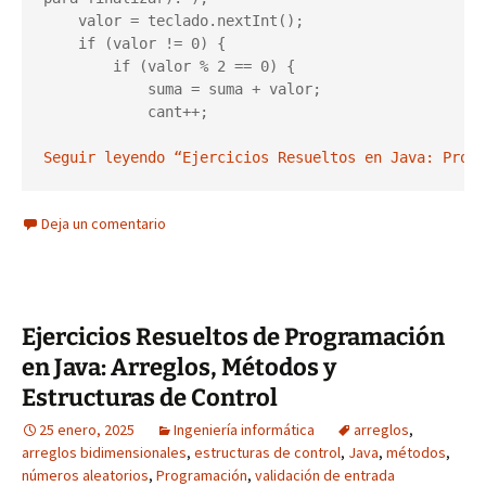
    valor = teclado.nextInt();

    if (valor != 0) {

        if (valor % 2 == 0) { 

            suma = suma + valor;

            cant++;

Seguir leyendo “Ejercicios Resueltos en Java: Prom
Deja un comentario
Ejercicios Resueltos de Programación
en Java: Arreglos, Métodos y
Estructuras de Control
25 enero, 2025
Ingeniería informática
arreglos
,
arreglos bidimensionales
,
estructuras de control
,
Java
,
métodos
,
números aleatorios
,
Programación
,
validación de entrada