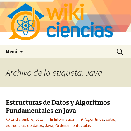
Saltar
Buscar:
Menú
al
contenido
Archivo de la etiqueta: Java
Estructuras de Datos y Algoritmos
Fundamentales en Java
23 diciembre, 2025
Informática
Algoritmos
,
colas
,
estructuras de datos
,
Java
,
Ordenamiento
,
pilas