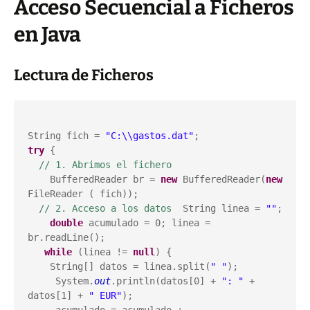
Acceso Secuencial a Ficheros
en Java
Lectura de Ficheros
String fich = 
"C:\\gastos.dat"
try
 {

// 1. Abrimos el fichero
    BufferedReader br = 
new
 BufferedReader(
new
FileReader ( fich));

// 2. Acceso a los datos
  String linea = 
""
;

double
 acumulado = 0; linea = 
br.readLine();

while
 (linea != 
null
) {

    String[] datos = linea.split(
" "
);

     System.
out
.println(datos[0] + 
": "
 + 
datos[1] + 
" EUR"
);
