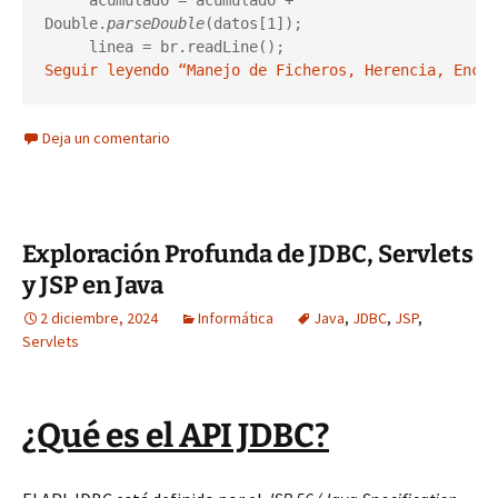
     acumulado = acumulado + 
Double.
parseDouble
(datos[1]);

     linea = br.readLine(); 
Seguir leyendo “Manejo de Ficheros, Herencia, Encap
Deja un comentario
Exploración Profunda de JDBC, Servlets
y JSP en Java
2 diciembre, 2024
Informática
Java
,
JDBC
,
JSP
,
Servlets
¿Qué es el API JDBC?