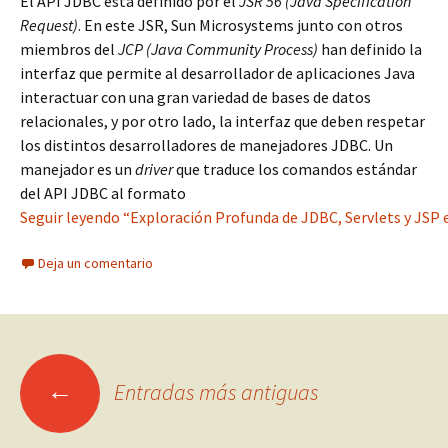
El API JDBC está definido por el
JSR 56 (Java Specification
Request)
. En este JSR, Sun Microsystems junto con otros
miembros del
JCP (Java Community Process)
han definido la
interfaz que permite al desarrollador de aplicaciones Java
interactuar con una gran variedad de bases de datos
relacionales, y por otro lado, la interfaz que deben respetar
los distintos desarrolladores de manejadores JDBC. Un
manejador es un
driver
que traduce los comandos estándar
del API JDBC al formato
Seguir leyendo “Exploración Profunda de JDBC, Servlets y JSP 
Deja un comentario
Ir
←
Entradas más antiguas
a