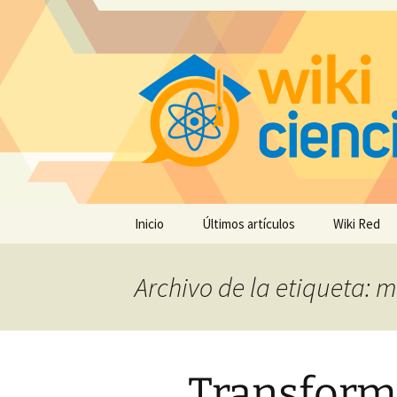
Saltar
Inicio
Últimos artículos
Wiki Red
al
contenido
Archivo de la etiqueta: 
Transform