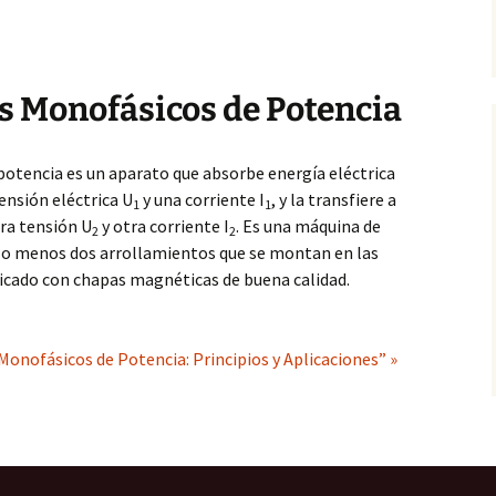
 Monofásicos de Potencia
tencia es un aparato que absorbe energía eléctrica
ensión eléctrica U
y una corriente I
, y la transfiere a
1
1
tra tensión U
y otra corriente I
. Es una máquina de
2
2
r lo menos dos arrollamientos que se montan en las
icado con chapas magnéticas de buena calidad.
onofásicos de Potencia: Principios y Aplicaciones” »