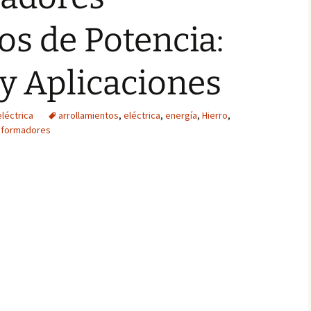
s de Potencia:
 y Aplicaciones
eléctrica
arrollamientos
,
eléctrica
,
energía
,
Hierro
,
sformadores