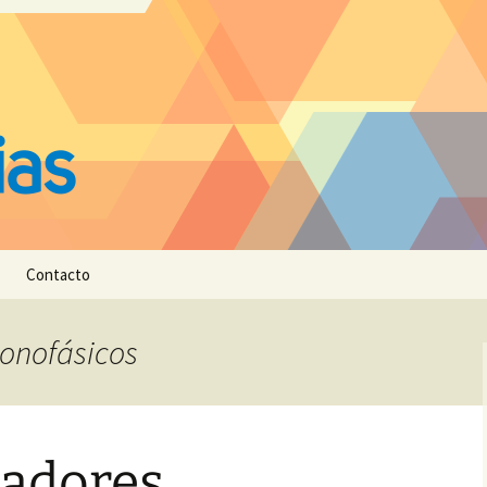
Contacto
monofásicos
adores