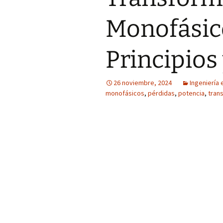
Monofásico
Principios
26 noviembre, 2024
Ingeniería 
monofásicos
,
pérdidas
,
potencia
,
tran