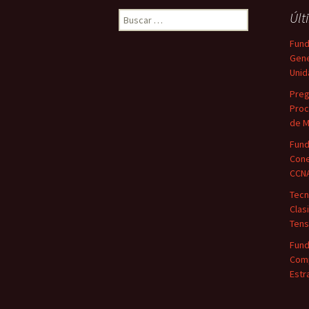
Buscar:
Últ
Fund
Gene
Unid
Preg
Proc
de M
Fund
Cone
CCN
Tecn
Clas
Tens
Fund
Comp
Estr