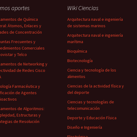
imos aportes
Wiki Ciencias
amentos de Química
Arquitectura naval e ingeniería
ral: Átomos, Enlaces y
de sistemas marinos
ades de Concentración
Arquitectura naval e ingeniería
untas Frecuentes y
marítima
edimientos Comerciales
Bioquímica
ovistar y Telco
Biotecnología
amentos de Networking y
Ciencia y tecnología de los
ctividad de Redes Cisco
alimentos
A
Ciencias de la actividad física y
ología Farmacéutica y
del deporte
ificación de Agentes
ioactivos
Ciencias y tecnologías de
telecomunicación
amentos de Algoritmos:
lejidad, Estructuras y
Deporte y Educación Física
ategias de Resolución
Diseño e Ingeniería
Electrónica