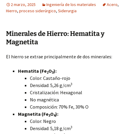
2 marzo, 2025
Ingeniería de los materiales
Acero
,
Hierro
,
proceso siderúrgico
,
Siderurgia
Minerales de Hierro: Hematita y
Magnetita
El hierro se extrae principalmente de dos minerales:
Hematita (Fe
O
):
2
3
Color: Castaño-rojo
3
Densidad: 5,26 g/cm
Cristalización: Hexagonal
No magnética
Composición: 70% Fe, 30% O
Magnetita (Fe
O
):
3
4
Color: Negro
3
Densidad: 5,18 g/cm