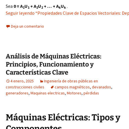
Sea
0 = A
U
+ A
U
+ … + A
U
.
1
1
2
2
k
k
Seguir leyendo “Propiedades Clave de Espacios Vectoriales: De
Deja un comentario
Análisis de Máquinas Eléctricas:
Principios, Funcionamiento y
Características Clave
4 enero, 2025
Ingeniería de obras públicas en
construcciones civiles
campos magnéticos
,
devanados
,
generadores
,
Maquinas electricas
,
Motores
,
pérdidas
Máquinas Eléctricas: Tipos y
Componentes