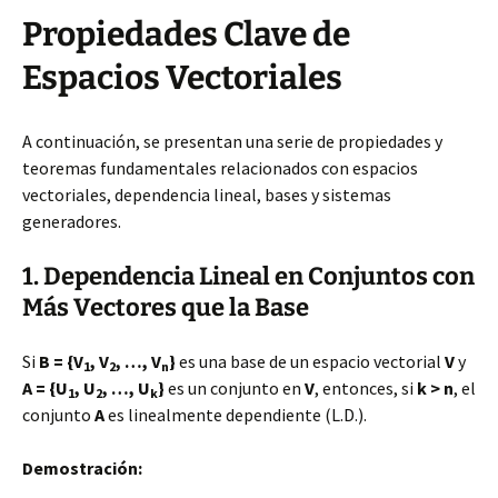
Propiedades Clave de
Espacios Vectoriales
A continuación, se presentan una serie de propiedades y
teoremas fundamentales relacionados con espacios
vectoriales, dependencia lineal, bases y sistemas
generadores.
1. Dependencia Lineal en Conjuntos con
Más Vectores que la Base
Si
B = {V
, V
, …, V
}
es una base de un espacio vectorial
V
y
1
2
n
A = {U
, U
, …, U
}
es un conjunto en
V
, entonces, si
k > n
, el
1
2
k
conjunto
A
es linealmente dependiente (L.D.).
Demostración: