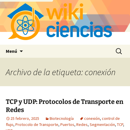
Saltar
Buscar:
Menú
al
contenido
Archivo de la etiqueta: conexión
TCP y UDP: Protocolos de Transporte en
Redes
25 febrero, 2025
Biotecnología
conexión
,
control de
flujo
,
Protocolo de Transporte
,
Puertos
,
Redes
,
Segmentación
,
TCP
,