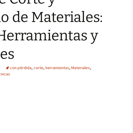
 de Materiales:
Herramientas y
nes
con pérdida
,
corte
,
herramientas
,
Materiales
,
cnicas