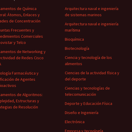
amentos de Química
Arquitectura naval e ingeniería
ral: Átomos, Enlaces y
de sistemas marinos
ades de Concentración
Arquitectura naval e ingeniería
untas Frecuentes y
marítima
edimientos Comerciales
Bioquímica
ovistar y Telco
Biotecnología
amentos de Networking y
Ciencia y tecnología de los
ctividad de Redes Cisco
alimentos
A
Ciencias de la actividad física y
ología Farmacéutica y
del deporte
ificación de Agentes
ioactivos
Ciencias y tecnologías de
telecomunicación
amentos de Algoritmos:
lejidad, Estructuras y
Deporte y Educación Física
ategias de Resolución
Diseño e Ingeniería
Electrónica
Empresa y tecnología