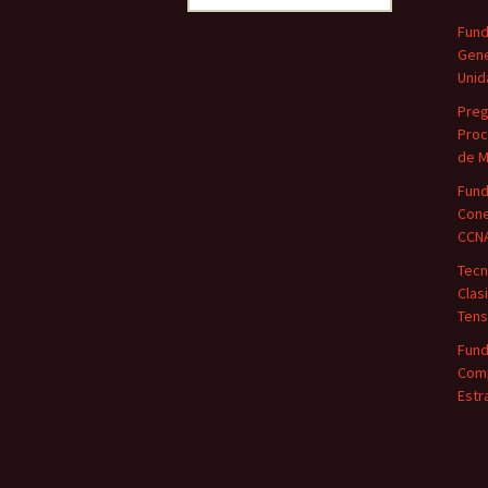
Fund
Gene
Unid
Preg
Proc
de M
Fund
Cone
CCN
Tecn
Clas
Tens
Fund
Comp
Estr