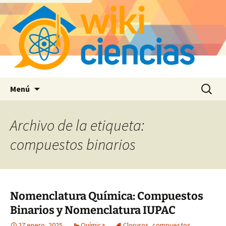
Saltar
Buscar:
Menú
al
contenido
Archivo de la etiqueta:
compuestos binarios
Nomenclatura Química: Compuestos
Binarios y Nomenclatura IUPAC
27 enero, 2025
Química
Cloruros
,
compuestos