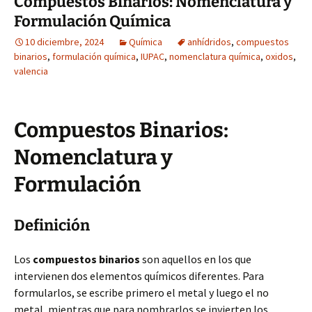
Compuestos Binarios: Nomenclatura y
Formulación Química
10 diciembre, 2024
Química
anhídridos
,
compuestos
binarios
,
formulación química
,
IUPAC
,
nomenclatura química
,
oxidos
,
valencia
Compuestos Binarios:
Nomenclatura y
Formulación
Definición
Los
compuestos binarios
son aquellos en los que
intervienen dos elementos químicos diferentes. Para
formularlos, se escribe primero el metal y luego el no
metal, mientras que para nombrarlos se invierten los