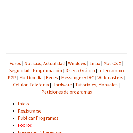
Juegos
Programas
Música
Películas
Foros
|
Noticias, Actualidad
|
Windows
|
Linux
|
Mac OS X
|
Seguridad
|
Programación
|
Diseño Gráfico
|
Intercambio
P2P
|
Multimedia
|
Redes
|
Messenger y IRC
|
Webmasters
|
Celular, Telefonía
|
Hardware
|
Tutoriales, Manuales
|
Peticiones de programas
Inicio
Registrarse
Publicar Programas
Fooros
Freeware y Shareware