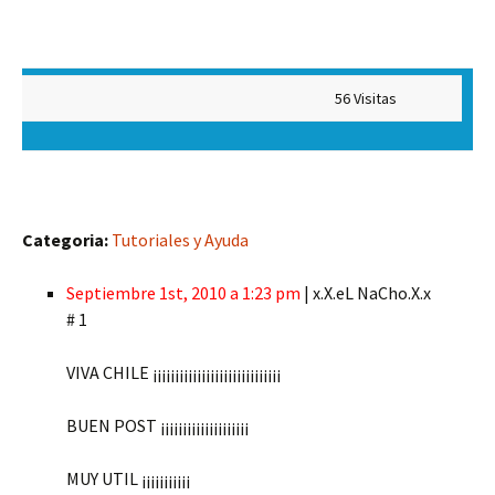
56 Visitas
Categoria:
Tutoriales y Ayuda
Septiembre 1st, 2010 a 1:23 pm
| x.X.eL NaCho.X.x
# 1
VIVA CHILE ¡¡¡¡¡¡¡¡¡¡¡¡¡¡¡¡¡¡¡¡¡¡¡¡¡¡¡¡¡
BUEN POST ¡¡¡¡¡¡¡¡¡¡¡¡¡¡¡¡¡¡¡¡
MUY UTIL ¡¡¡¡¡¡¡¡¡¡¡