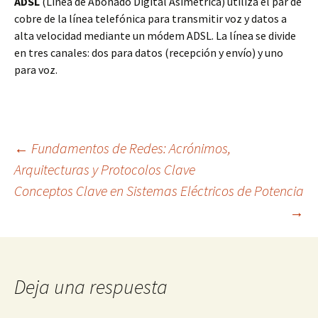
ADSL
(Línea de Abonado Digital Asimétrica) utiliza el par de
cobre de la línea telefónica para transmitir voz y datos a
alta velocidad mediante un módem ADSL. La línea se divide
en tres canales: dos para datos (recepción y envío) y uno
para voz.
Navegación
←
Fundamentos de Redes: Acrónimos,
Arquitecturas y Protocolos Clave
Conceptos Clave en Sistemas Eléctricos de Potencia
de
→
entradas
Deja una respuesta