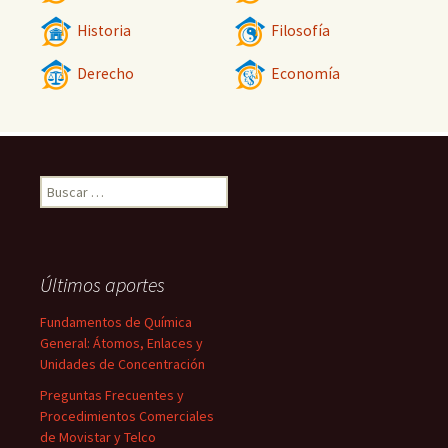
Historia
Filosofía
Derecho
Economía
Buscar:
Últimos aportes
Fundamentos de Química
General: Átomos, Enlaces y
Unidades de Concentración
Preguntas Frecuentes y
Procedimientos Comerciales
de Movistar y Telco