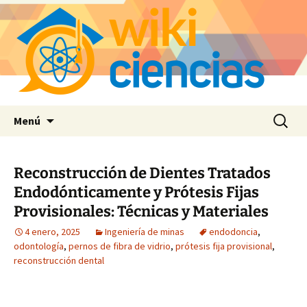
Saltar
Buscar:
Menú
al
contenido
Reconstrucción de Dientes Tratados
Endodónticamente y Prótesis Fijas
Provisionales: Técnicas y Materiales
4 enero, 2025
Ingeniería de minas
endodoncia
,
odontología
,
pernos de fibra de vidrio
,
prótesis fija provisional
,
reconstrucción dental