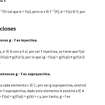
 ⊆ Y.
−1
−1
(Y) tal que b = f(x); pero si x ∈ f
(Y), b = f(x) ∈ Y; por
aciones
nces g ◦ f es inyectiva.
, a’ ∈ A con a ≠ a’, por ser f inyectiva, se tiene que f(a)
(f(a)) ≠ g(f(a’)); por lo que (g ◦ f)(a) = g(f(a)) ≠ g(f(a’))
.
entonces g ◦ f es suprayectiva.
ara cada elemento c ∈ C, por ser g suprayectiva, existirá
ser f suprayectiva, dado este elemento b existirá a ∈ A
◦ f)(a) = g(f(a)) = g(b) = c y, por tanto, g ◦ f es