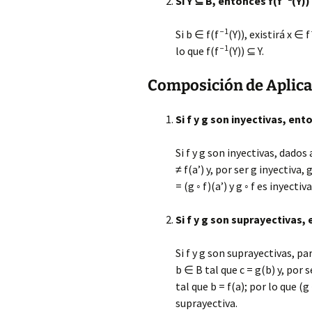
Si Y ⊆ B, entonces f(f
(Y))
−1
Si b ∈ f(f
(Y)), existirá x ∈ f
−1
lo que f(f
(Y)) ⊆ Y.
Composición de Aplic
Si f y g son inyectivas, ento
Si f y g son inyectivas, dados a
≠ f(a’) y, por ser g inyectiva, g
= (g ◦ f)(a’) y g ◦ f es inyectiva
Si f y g son suprayectivas, 
Si f y g son suprayectivas, p
b ∈ B tal que c = g(b) y, por 
tal que b = f(a); por lo que (g 
suprayectiva.