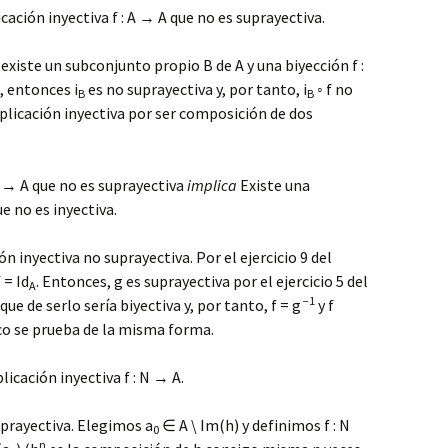
cación inyectiva f : A → A que no es suprayectiva.
, existe un subconjunto propio B de A y una biyección f :
, entonces i
es no suprayectiva y, por tanto, i
◦ f no
B
B
aplicación inyectiva por ser composición de dos
 A → A que no es suprayectiva
implica
Existe una
e no es inyectiva.
ión inyectiva no suprayectiva. Por el ejercicio 9 del
 = Id
. Entonces, g es suprayectiva por el ejercicio 5 del
A
−1
que de serlo sería biyectiva y, por tanto, f = g
y f
oco se prueba de la misma forma.
licación inyectiva f : N → A.
suprayectiva. Elegimos a
∈ A \ Im(h) y definimos f : N
0
n