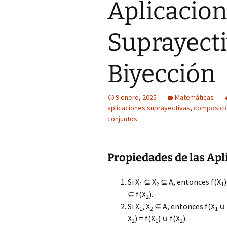
Aplicacion
Suprayecti
Biyección
9 enero, 2025
Matemáticas
aplicaciones suprayectivas
,
composició
conjuntos
Propiedades de las Apl
Si X
⊆ X
⊆ A, entonces f(X
)
1
2
1
⊆ f(X
).
2
Si X
, X
⊆ A, entonces f(X
∪
1
2
1
X
) = f(X
) ∪ f(X
).
2
1
2