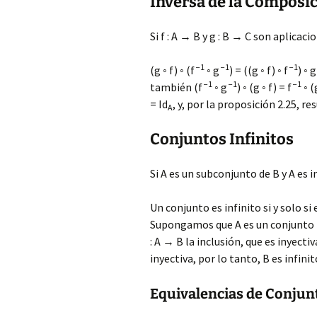
Inversa de la Composic
Si f : A → B y g : B → C son aplicaci
−1
−1
−1
(g ◦ f) ◦ (f
◦ g
) = ((g ◦ f) ◦ f
) ◦ g
−1
−1
−1
también (f
◦ g
) ◦ (g ◦ f) = f
◦ (
= Id
, y, por la proposición 2.25, res
A
Conjuntos Infinitos
Si A es un subconjunto de B y A es i
Un conjunto es infinito si y solo si
Supongamos que A es un conjunto inf
: A → B la inclusión, que es inyecti
inyectiva, por lo tanto, B es infinit
Equivalencias de Conjunt