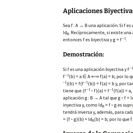
Aplicaciones Biyectiva
Sea f : A → B una aplicación. Si f e
Id
. Recíprocamente, si existe una a
B
−1
entonces f es biyectiva y g = f
.
Demostración:
−
Si f es una aplicación biyectiva y f
−1
f
(b) = a ∈ A ⇐⇒ f(a) = b; por lo qu
−1
−1
)(b) = f(f
(b)) = f(a) = b y, por tan
−1
−1
tiene que (f
◦ f)(a) = f
(f(a)) = a,
aplicación g : B → A tal que g ◦ f = I
inyectiva y, como Id
= f ◦ g es supr
B
tendrá inversa y, además, para cada 
= (f ◦ g)(b) = Id
(b) = b; por lo que f
B