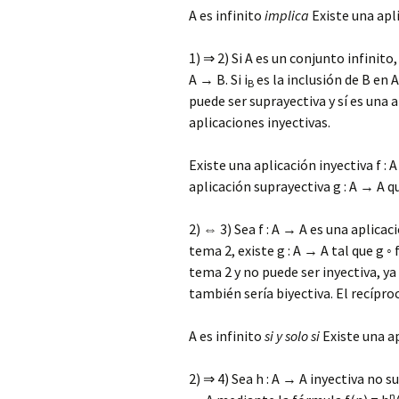
A es infinito
implica
Existe una apli
1) ⇒ 2) Si A es un conjunto infinito
A → B. Si i
es la inclusión de B en A
B
puede ser suprayectiva y sí es una 
aplicaciones inyectivas.
Existe una aplicación inyectiva f :
aplicación suprayectiva g : A → A qu
2) ⇔ 3) Sea f : A → A es una aplicac
tema 2, existe g : A → A tal que g ◦ f
tema 2 y no puede ser inyectiva, ya 
también sería biyectiva. El recípr
A es infinito
si y solo si
Existe una ap
2) ⇒ 4) Sea h : A → A inyectiva no 
n