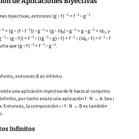
ión de Aplicaciones Biyectivas
−1
−1
−1
ones biyectivas, entonces (g ◦ f)
= f
◦ g
.
−1
−1
−1
−1
−1
= (g ◦ (f ◦ f
)) ◦ g
= (g ◦ Id
) ◦ g
= g ◦ g
= Id
, y
B
C
−1
−1
−1
−1
−1
g
◦ (g ◦ f)) = f
◦ ((g
◦ g) ◦ f) = f
◦ (Id
◦ f) = f
◦ f
B
−1
−1
−1
ulta que (g ◦ f)
= f
◦ g
.
nfinito, entonces B es infinito.
 existe una aplicación inyectiva de N hacia al conjunto.
inito, por tanto existe una aplicación f : N → A. Sea ι
va. Entonces, la composición ι ◦ f : N → B es también
o.
os Infinitos