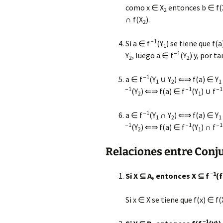
como x ∈ X
entonces b ∈ f(
2
∩ f(X
).
2
−1
Si a ∈ f
(Y
) se tiene que f(a
1
−1
Y
, luego a ∈ f
(Y
) y, por ta
2
2
−1
a ∈ f
(Y
∪ Y
) ⇐⇒ f(a) ∈ Y
1
2
1
−1
−1
−1
(Y
) ⇐⇒ f(a) ∈ f
(Y
) ∪ f
2
1
−1
a ∈ f
(Y
∩ Y
) ⇐⇒ f(a) ∈ Y
1
2
1
−1
−1
−1
(Y
) ⇐⇒ f(a) ∈ f
(Y
) ∩ f
2
1
Relaciones entre Conj
−1
Si X ⊆ A, entonces X ⊆ f
(f
Si x ∈ X se tiene que f(x) ∈ f(
−1