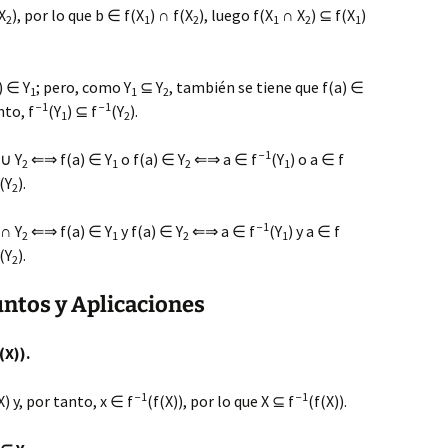
X
), por lo que b ∈ f(X
) ∩ f(X
), luego f(X
∩ X
) ⊆ f(X
)
2
1
2
1
2
1
) ∈ Y
; pero, como Y
⊆ Y
, también se tiene que f(a) ∈
1
1
2
−1
−1
nto, f
(Y
) ⊆ f
(Y
).
1
2
−1
∪ Y
⇐⇒ f(a) ∈ Y
o f(a) ∈ Y
⇐⇒ a ∈ f
(Y
) o a ∈ f
2
1
2
1
(Y
).
2
−1
∩ Y
⇐⇒ f(a) ∈ Y
y f(a) ∈ Y
⇐⇒ a ∈ f
(Y
) y a ∈ f
2
1
2
1
(Y
).
2
untos y Aplicaciones
(X)).
−1
−1
X) y, por tanto, x ∈ f
(f(X)), por lo que X ⊆ f
(f(X)).