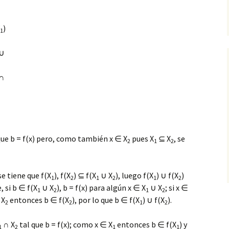
)
1
∪
∩
que b = f(x) pero, como también x ∈ X
pues X
⊆ X
, se
2
1
2
 se tiene que f(X
), f(X
) ⊆ f(X
∪ X
), luego f(X
) ∪ f(X
)
1
2
1
2
1
2
 si b ∈ f(X
∪ X
), b = f(x) para algún x ∈ X
∪ X
; si x ∈
1
2
1
2
 X
entonces b ∈ f(X
), por lo que b ∈ f(X
) ∪ f(X
).
2
2
1
2
∩ X
tal que b = f(x); como x ∈ X
entonces b ∈ f(X
) y
1
2
1
1