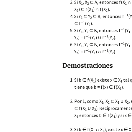
Si X
, X
⊆ A, entonces f(X
∩
1
2
1
X
) ⊆ f(X
) ∩ f(X
).
2
1
2
−1
Si Y
⊆ Y
⊆ B, entonces f
(Y
1
2
−1
⊆ f
(Y
).
2
−1
Si Y
, Y
⊆ B, entonces f
(Y
1
2
1
−1
−1
Y
) = f
(Y
) ∪ f
(Y
).
2
1
2
−1
Si Y
, Y
⊆ B, entonces f
(Y
1
2
1
−1
−1
Y
) = f
(Y
) ∩ f
(Y
).
2
1
2
Demostraciones
Si b ∈ f(X
) existe x ∈ X
tal 
1
1
tiene que b = f(x) ∈ f(X
).
2
Por 1, como X
, X
⊆ X
∪ X
,
1
2
1
2
⊆ f(X
∪ X
). Recíprocamente,
1
2
X
entonces b ∈ f(X
) y si x ∈
1
1
Si b ∈ f(X
∩ X
), existe x ∈ X
1
2