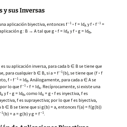
s y sus Inversas
−1
−1
s una aplicación biyectiva, entonces f
◦ f = Id
y f ◦ f
=
A
plicación g : B → A tal que g ◦ f = Id
y f ◦ g = Id
,
A
B
1
es su aplicación inversa, para cada b ∈ B se tiene que
−1
e, para cualquier b ∈ B, si a = f
(b), se tiene que (f ◦ f
−1
to, f ◦ f
= Id
. Análogamente, para cada a ∈ A se
B
−1
 por lo que f
◦ f = Id
. Recíprocamente, si existe una
A
d
y f ◦ g = Id
, como Id
= g ◦ f es inyectiva, f es
A
B
A
ayectiva, f es suprayectiva; por lo que f es biyectiva,
b ∈ B se tiene que si g(b) = a, entonces f(a) = f(g(b))
−1
−1
(b) = a = g(b) y g = f
.