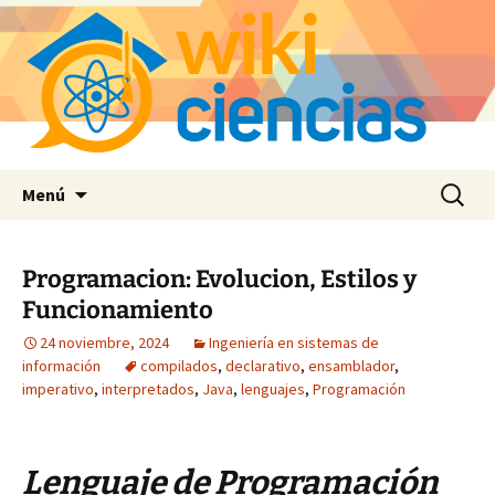
Saltar
Buscar:
Menú
al
contenido
Programacion: Evolucion, Estilos y
Funcionamiento
24 noviembre, 2024
Ingeniería en sistemas de
información
compilados
,
declarativo
,
ensamblador
,
imperativo
,
interpretados
,
Java
,
lenguajes
,
Programación
Lenguaje de Programación