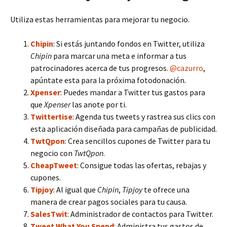
Utiliza estas herramientas para mejorar tu negocio.
Chipin
: Si estás juntando fondos en Twitter, utiliza
Chipin
para marcar una meta e informar a tus
patrocinadores acerca de tus progresos.
@cazurro
,
apúntate esta para la próxima fotodonación.
Xpenser
: Puedes mandar a Twitter tus gastos para
que
Xpenser
las anote por ti.
Twittertise
: Agenda tus tweets y rastrea sus clics con
esta aplicación diseñada para campañas de publicidad.
TwtQpon
: Crea sencillos cupones de Twitter para tu
negocio con
TwtQpon
.
CheapTweet
: Consigue todas las ofertas, rebajas y
cupones.
Tipjoy
: Al igual que
Chipin
,
Tipjoy
te ofrece una
manera de crear pagos sociales para tu causa.
SalesTwit
: Administrador de contactos para Twitter.
Tweet What You Spend
: Administra tus gastos de