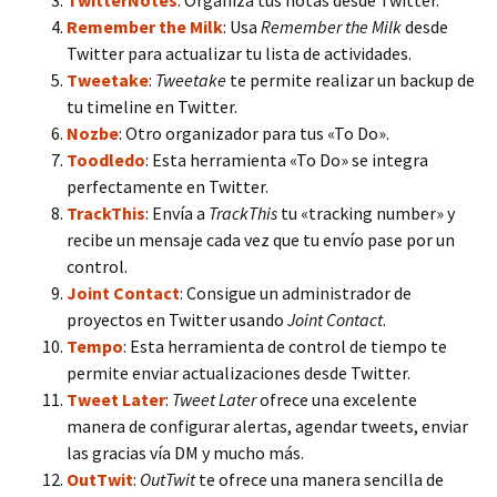
TwitterNotes
: Organiza tus notas desde Twitter.
Remember the Milk
: Usa
Remember the Milk
desde
Twitter para actualizar tu lista de actividades.
Tweetake
:
Tweetake
te permite realizar un backup de
tu timeline en Twitter.
Nozbe
: Otro organizador para tus «To Do».
Toodledo
: Esta herramienta «To Do» se integra
perfectamente en Twitter.
TrackThis
: Envía a
TrackThis
tu «tracking number» y
recibe un mensaje cada vez que tu envío pase por un
control.
Joint Contact
: Consigue un administrador de
proyectos en Twitter usando
Joint Contact
.
Tempo
: Esta herramienta de control de tiempo te
permite enviar actualizaciones desde Twitter.
Tweet Later
:
Tweet Later
ofrece una excelente
manera de configurar alertas, agendar tweets, enviar
las gracias vía DM y mucho más.
OutTwit
:
OutTwit
te ofrece una manera sencilla de