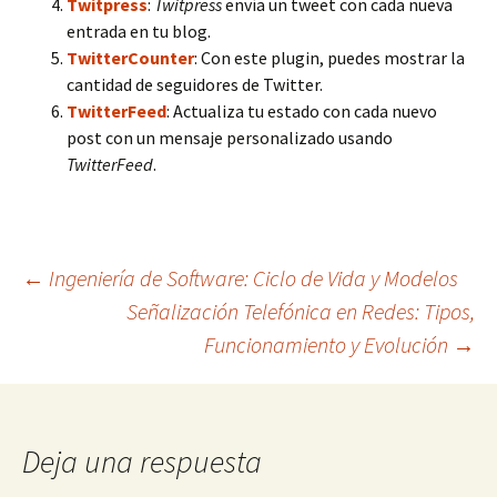
Twitpress
:
Twitpress
envía un tweet con cada nueva
entrada en tu blog.
TwitterCounter
: Con este plugin, puedes mostrar la
cantidad de seguidores de Twitter.
TwitterFeed
: Actualiza tu estado con cada nuevo
post con un mensaje personalizado usando
TwitterFeed
.
Navegación
←
Ingeniería de Software: Ciclo de Vida y Modelos
Señalización Telefónica en Redes: Tipos,
Funcionamiento y Evolución
→
de
entradas
Deja una respuesta