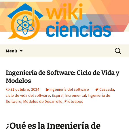
Saltar
Buscar:
Menú
al
contenido
Ingeniería de Software: Ciclo de Vida y
Modelos
31 octubre, 2024
Ingeniería del software
Cascada
,
ciclo de vida del software
,
Espiral
,
Incremental
,
Ingeniería de
Software
,
Modelos de Desarrollo
,
Prototipos
¿Qué es la Ingeniería de