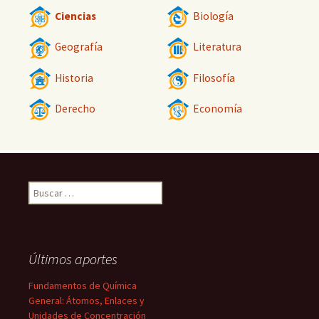
Ciencias
Biología
Geografía
Literatura
Historia
Filosofía
Derecho
Economía
Buscar:
Últimos aportes
Fundamentos de Química
General: Átomos, Enlaces y
Unidades de Concentración