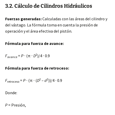
3.2. Cálculo de Cilindros Hidráulicos
Fuerzas generadas:
Calculadas con las áreas del cilindro y
del vástago. La fórmula toma en cuenta la presión de
operación y el área efectiva del pistón.
Fórmula para fuerza de avance:
2
F
=
P
⋅ (π ⋅
D
)/4 ⋅ 0.9
avance
Fórmula para fuerza de retroceso:
2
2
F
=
P
⋅ (π ⋅ (
D
–
d
))/4 ⋅ 0.9
retroceso
Donde:
P
= Presión,