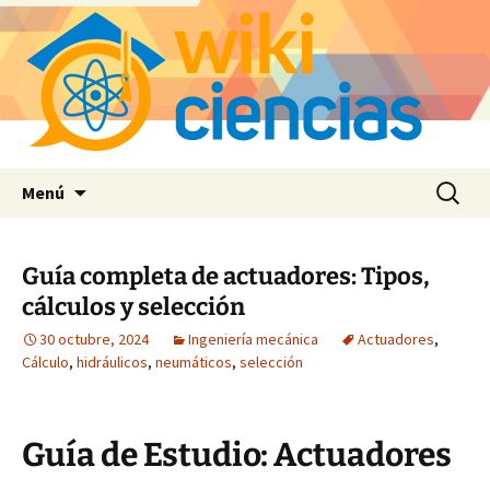
Saltar
Buscar:
Menú
al
contenido
Guía completa de actuadores: Tipos,
cálculos y selección
30 octubre, 2024
Ingeniería mecánica
Actuadores
,
Cálculo
,
hidráulicos
,
neumáticos
,
selección
Guía de Estudio: Actuadores