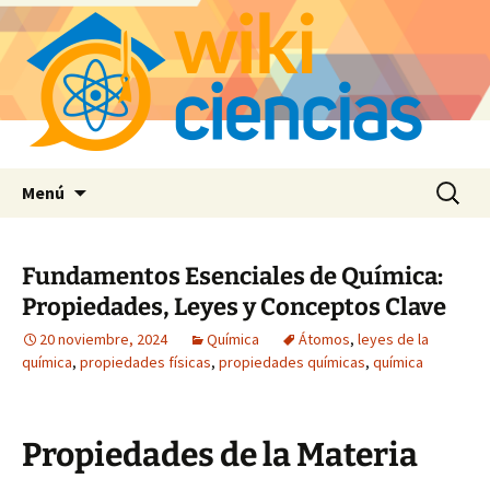
Saltar
Buscar:
Menú
al
contenido
Fundamentos Esenciales de Química:
Propiedades, Leyes y Conceptos Clave
20 noviembre, 2024
Química
Átomos
,
leyes de la
química
,
propiedades físicas
,
propiedades químicas
,
química
Propiedades de la Materia