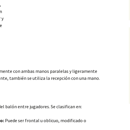
,
un
 y
re
temente con ambas manos paralelas y ligeramente
ente,
también se utiliza la recepción con una mano.
el balón entre jugadores. Se clasifican en:
o:
Puede ser frontal u oblicuo, modificado o