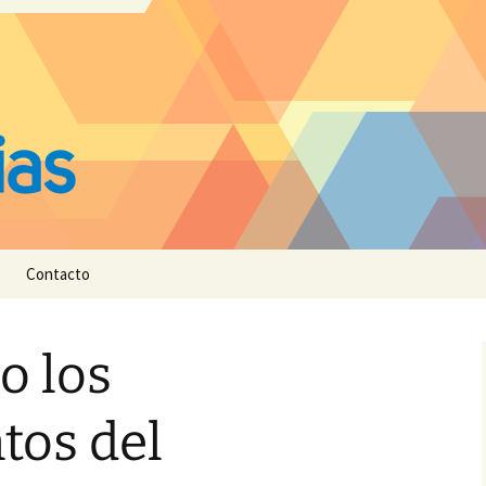
Contacto
 los
os del