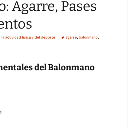
: Agarre, Pases
entos
 la actividad física y del deporte
agarre
,
balonmano
,
mentales del Balonmano
s