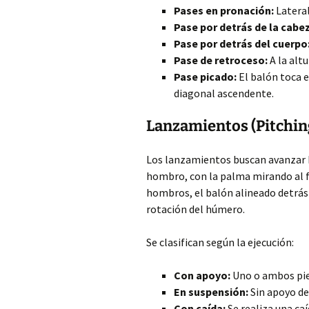
Pases en pronación:
Lateral
Pase por detrás de la cabe
Pase por detrás del cuerpo
Pase de retroceso:
A la alt
Pase picado:
El balón toca e
diagonal ascendente.
Lanzamientos (Pitchin
Los lanzamientos buscan avanzar h
hombro, con la palma mirando al fr
hombros, el balón alineado detrás
rotación del húmero.
Se clasifican según la ejecución:
Con apoyo:
Uno o ambos pies
En suspensión:
Sin apoyo de 
Con caída:
Se realiza una ca