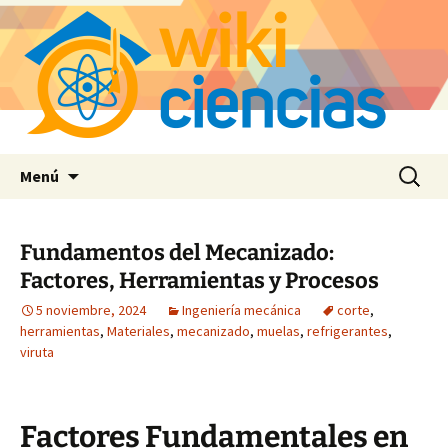
Saltar
Buscar:
Menú
al
contenido
Fundamentos del Mecanizado:
Factores, Herramientas y Procesos
5 noviembre, 2024
Ingeniería mecánica
corte
,
herramientas
,
Materiales
,
mecanizado
,
muelas
,
refrigerantes
,
viruta
Factores Fundamentales en