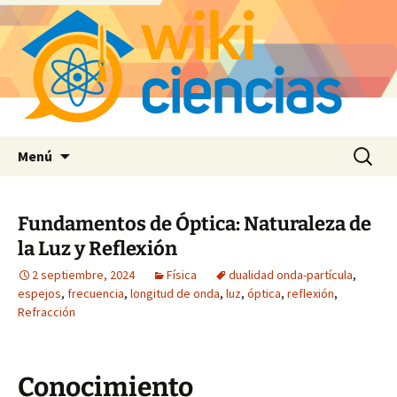
Saltar
Buscar:
Menú
al
contenido
Fundamentos de Óptica: Naturaleza de
la Luz y Reflexión
2 septiembre, 2024
Física
dualidad onda-partícula
,
espejos
,
frecuencia
,
longitud de onda
,
luz
,
óptica
,
reflexión
,
Refracción
Conocimiento