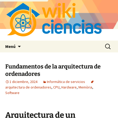
Saltar
Buscar:
Menú
al
contenido
Fundamentos de la arquitectura de
ordenadores
1 diciembre, 2024
Informática de servicios
arquitectura de ordenadores
,
CPU
,
Hardware
,
Memòria
,
Software
Arquitectura de un