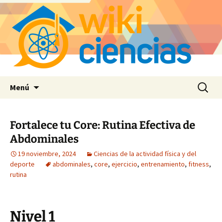
Saltar
Buscar:
Menú
al
contenido
Fortalece tu Core: Rutina Efectiva de
Abdominales
19 noviembre, 2024
Ciencias de la actividad física y del
deporte
abdominales
,
core
,
ejercicio
,
entrenamiento
,
fitness
,
rutina
Nivel 1