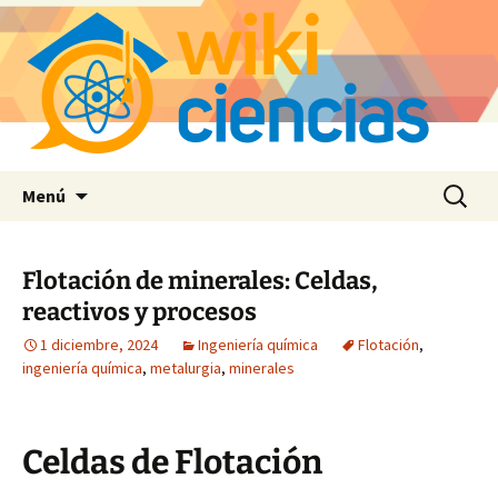
Saltar
Buscar:
Menú
al
contenido
Flotación de minerales: Celdas,
reactivos y procesos
1 diciembre, 2024
Ingeniería química
Flotación
,
ingeniería química
,
metalurgia
,
minerales
Celdas de Flotación