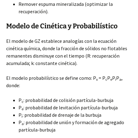
Remover espuma mineralizada (optimizar la
recuperación).
Modelo de Cinética y Probabilístico
El modelo de GZ establece analogías con la ecuación
cinética química, donde la fracción de sólidos no flotables
remanentes disminuye con el tiempo (R: recuperación
acumulada; k: constante cinética).
El modelo probabilístico se define como: P
= P
P
P
P
,
x
c
e
i
a
donde:
P
: probabilidad de colisión partícula-burbuja
c
P
: probabilidad de levitación partícula-burbuja
e
P
: probabilidad de drenaje de la burbuja
i
P
: probabilidad de unión y formación de agregado
a
partícula-burbuja