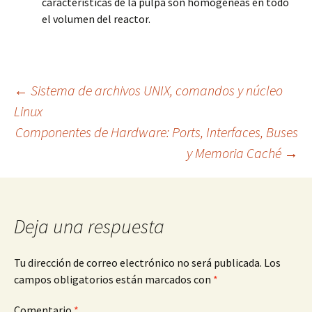
características de la pulpa son homogéneas en todo
el volumen del reactor.
Navegación
←
Sistema de archivos UNIX, comandos y núcleo
Linux
Componentes de Hardware: Ports, Interfaces, Buses
de
y Memoria Caché
→
entradas
Deja una respuesta
Tu dirección de correo electrónico no será publicada.
Los
campos obligatorios están marcados con
*
Comentario
*