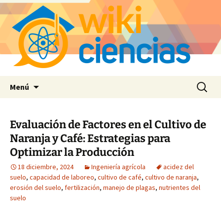
Saltar
Buscar:
Menú
al
contenido
Evaluación de Factores en el Cultivo de
Naranja y Café: Estrategias para
Optimizar la Producción
18 diciembre, 2024
Ingeniería agrícola
acidez del
suelo
,
capacidad de laboreo
,
cultivo de café
,
cultivo de naranja
,
erosión del suelo
,
fertilización
,
manejo de plagas
,
nutrientes del
suelo