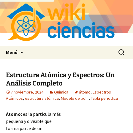
Saltar
Buscar:
Menú
al
contenido
Estructura Atómica y Espectros: Un
Análisis Completo
7 noviembre, 2024
Química
átomo
,
Espectros
Atómicos
,
estructura atómica
,
Modelo de bohr
,
Tabla periodica
Átomo:
es la partícula más
pequeña y divisible que
forma parte de un