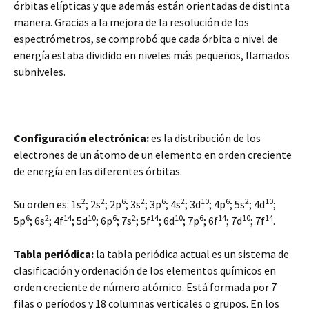
órbitas elípticas y que además están orientadas de distinta
manera. Gracias a la mejora de la resolución de los
espectrómetros, se comprobó que cada órbita o nivel de
energía estaba dividido en niveles más pequeños, llamados
subniveles.
Configuración electrónica:
es la distribución de los
electrones de un átomo de un elemento en orden creciente
de energía en las diferentes órbitas.
2
2
6
2
6
2
10
6
2
10
Su orden es: 1s
; 2s
; 2p
; 3s
; 3p
; 4s
; 3d
; 4p
; 5s
; 4d
;
6
2
14
10
6
2
14
10
6
14
10
14
5p
; 6s
; 4f
; 5d
; 6p
; 7s
; 5f
; 6d
; 7p
; 6f
; 7d
; 7f
.
Tabla periódica:
la tabla periódica actual es un sistema de
clasificación y ordenación de los elementos químicos en
orden creciente de número atómico. Está formada por 7
filas o períodos y 18 columnas verticales o grupos. En los