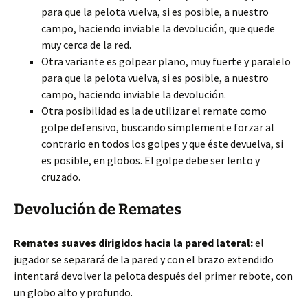
para que la pelota vuelva, si es posible, a nuestro
campo, haciendo inviable la devolución, que quede
muy cerca de la red.
Otra variante es golpear plano, muy fuerte y paralelo
para que la pelota vuelva, si es posible, a nuestro
campo, haciendo inviable la devolución.
Otra posibilidad es la de utilizar el remate como
golpe defensivo, buscando simplemente forzar al
contrario en todos los golpes y que éste devuelva, si
es posible, en globos. El golpe debe ser lento y
cruzado.
Devolución de Remates
Remates suaves dirigidos hacia la pared lateral:
el
jugador se separará de la pared y con el brazo extendido
intentará devolver la pelota después del primer rebote, con
un globo alto y profundo.