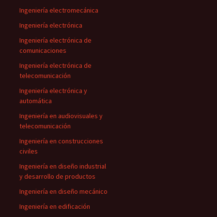
Ingeniería electromecánica
Ingeniería electrónica
Ingeniería electrónica de
comunicaciones
Ingeniería electrónica de
telecomunicación
Ingeniería electrónica y
automática
Ingeniería en audiovisuales y
telecomunicación
Ingeniería en construcciones
civiles
Ingeniería en diseño industrial
y desarrollo de productos
Ingeniería en diseño mecánico
Ingeniería en edificación