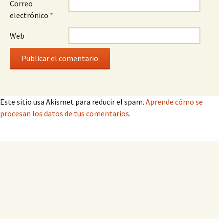
Correo
electrónico
*
Web
Este sitio usa Akismet para reducir el spam.
Aprende cómo se
procesan los datos de tus comentarios.