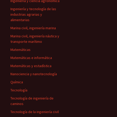
Ingeniería y ciencia agronómica
Ingeniería y tecnología de las
industrias agrarias y
alimentarias
Marina civil, ingeniería marina
Marina civil, ingeniería náutica y
transporte marítimo
Matemáticas
Matemáticas e informática
Matemáticas y estadística
Nanociencia y nanotecnología
Química
Tecnología
Tecnología de ingeniería de
caminos
Tecnología de la ingeniería civil