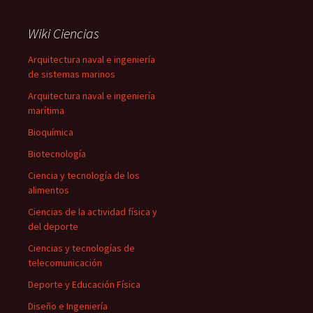
Wiki Ciencias
Arquitectura naval e ingeniería
de sistemas marinos
Arquitectura naval e ingeniería
marítima
Bioquímica
Biotecnología
Ciencia y tecnología de los
alimentos
Ciencias de la actividad física y
del deporte
Ciencias y tecnologías de
telecomunicación
Deporte y Educación Física
Diseño e Ingeniería