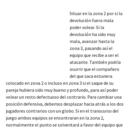
Situar en la zona 2 por si la
devolución fuera mala
poder volear. Si la
devolución ha sido muy
mala, avanzar hasta la
zona 3, pasando así el
equipo que recibe a ser el
atacante. También podría
ocurrir que el compañero
del que saca estuviera
colocado en zona 2 o incluso en zona 3 si el saque de su
pareja hubiera sido muy bueno y profundo, para así poder
volear un resto defectuoso del contrario. Para cambiar una
posición defensiva, debemos desplazar hacia atrás
a los dos
jugadores contrarios con un globo. Si en el transcurso del
juego ambos equipos se encontraran en la zona 2,
normalmente el punto se solventará a favor del equipo que