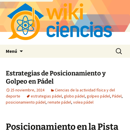
Saltar
Buscar:
Menú
al
contenido
Estrategias de Posicionamiento y
Golpeo en Pádel
25 noviembre, 2024
Ciencias de la actividad física y del
deporte
estrategias pádel
,
globo pádel
,
golpeo pádel
,
Pádel
,
posicionamiento pádel
,
remate pádel
,
volea pádel
Posicionamiento en la Pista