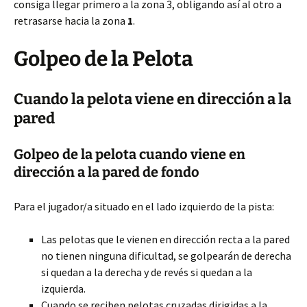
consiga llegar primero a la zona 3, obligando así al otro a
retrasarse hacia la zona
1
.
Golpeo de la Pelota
Cuando la pelota viene en dirección a la
pared
Golpeo de la pelota cuando viene en
dirección a la pared de fondo
Para el jugador/a situado en el lado izquierdo de la pista:
Las pelotas que le vienen en dirección recta a la pared
no tienen ninguna dificultad, se golpearán de derecha
si quedan a la derecha y de revés si quedan a la
izquierda.
Cuando se reciben pelotas cruzadas dirigidas a la