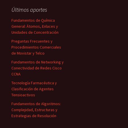
Últimos aportes
Fundamentos de Química
General: Átomos, Enlaces y
Unidades de Concentración
Preguntas Frecuentes y
Procedimientos Comerciales
de Movistar y Telco
Fundamentos de Networking y
Conectividad de Redes Cisco
CCNA
Tecnología Farmacéutica y
Clasificación de Agentes
Tensioactivos
Fundamentos de Algoritmos:
Complejidad, Estructuras y
Estrategias de Resolución