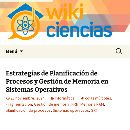
Saltar
Buscar:
Menú
al
contenido
Estrategias de Planificación de
Procesos y Gestión de Memoria en
Sistemas Operativos
23 noviembre, 2024
Informática
colas múltiples
,
Fragmentación
,
Gestión de memoria
,
HRN
,
Memoria RAM
,
planificación de procesos
,
Sistemas operativos
,
SRT