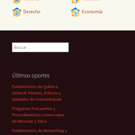
Derecho
Economía
Buscar:
Últimos aportes
Fundamentos de Química
General: Átomos, Enlaces y
Unidades de Concentración
Preguntas Frecuentes y
Procedimientos Comerciales
de Movistar y Telco
Fundamentos de Networking y