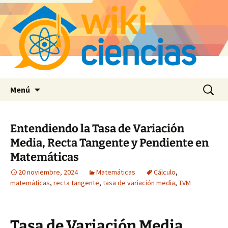
Saltar
Buscar:
Menú
al
contenido
Entendiendo la Tasa de Variación
Media, Recta Tangente y Pendiente en
Matemáticas
20 noviembre, 2024
Matemáticas
Cálculo
,
matemáticas
,
recta tangente
,
tasa de variación media
,
TVM
Tasa de Variación Media