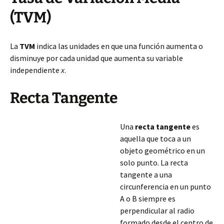
(TVM)
La
TVM
indica las unidades en que una función aumenta o
disminuye por cada unidad que aumenta su variable
independiente
x
.
Recta Tangente
Una
recta tangente
es
aquella que toca a un
objeto geométrico en un
solo punto. La recta
tangente a una
circunferencia en un punto
A o B siempre es
perpendicular al radio
formado desde el centro de