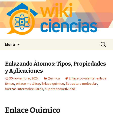
Saltar
Buscar:
Menú
al
contenido
Enlazando Átomos: Tipos, Propiedades
y Aplicaciones
30 noviembre, 2024
Química
Enlace covalente
,
enlace
iónico
,
enlace metálico
,
Enlace quimico
,
Estructura molecular
,
fuerzas intermoleculares
,
superconductividad
Enlace Químico