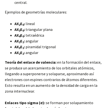
central.
Ejemplos de geometrías moleculares:
AX
E
:
lineal
2
0
AX
E
:
triangular plana
3
0
AX
E
:
tetraédrica
4
0
AX
E
:
angular
2
1
AX
E
:
piramidal trigonal
3
1
AX
E
:
angular
2
2
Teoría del enlace de valencia:
en la formación del enlace,
se produce un acercamiento de los orbitales atómicos,
llegando a superponerse y solaparse, aproximando así
electrones con espines contrarios de átomos diferentes.
Esto resulta en un aumento de la densidad de carga en la
zona internuclear.
Enlaces tipo sigma (σ):
se forman por solapamiento