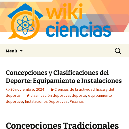
Saltar
Buscar:
Menú
al
contenido
Concepciones y Clasificaciones del
Deporte: Equipamiento e Instalaciones
30 noviembre, 2024
Ciencias de la actividad física y del
deporte
clasificación deportiva
,
deporte
,
equipamiento
deportivo
,
Instalaciones Deportivas
,
Piscinas
Concepciones Tradicionales