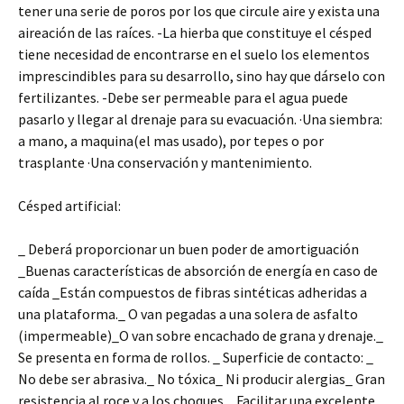
tener una serie de poros por los que circule aire y exista una
aireación de las raíces. -La hierba que constituye el césped
tiene necesidad de encontrarse en el suelo los elementos
imprescindibles para su desarrollo, sino hay que dárselo con
fertilizantes. -Debe ser permeable para el agua puede
pasarlo y llegar al drenaje para su evacuación. ·Una siembra:
a mano, a maquina(el mas usado), por tepes o por
trasplante ·Una conservación y mantenimiento.
Césped artificial:
_ Deberá proporcionar un buen poder de amortiguación
_Buenas características de absorción de energía en caso de
caída _Están compuestos de fibras sintéticas adheridas a
una plataforma._ O van pegadas a una solera de asfalto
(impermeable)_O van sobre encachado de grana y drenaje._
Se presenta en forma de rollos. _ Superficie de contacto: _
No debe ser abrasiva._ No tóxica_ Ni producir alergias_ Gran
resistencia al roce y a los choques._ Facilitar una excelente