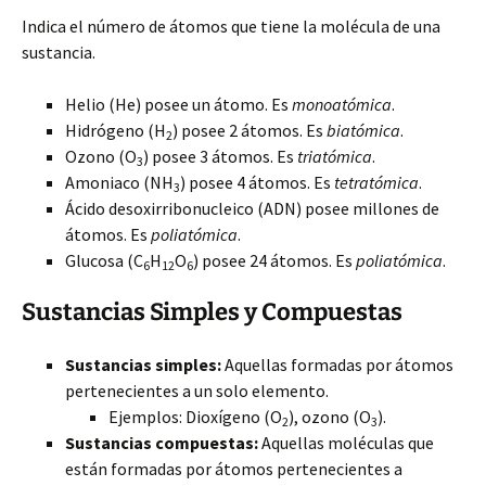
Indica el número de átomos que tiene la molécula de una
sustancia.
Helio (He) posee un átomo. Es
monoatómica
.
Hidrógeno (H
) posee 2 átomos. Es
biatómica
.
2
Ozono (O
) posee 3 átomos. Es
triatómica
.
3
Amoniaco (NH
) posee 4 átomos. Es
tetratómica
.
3
Ácido desoxirribonucleico (ADN) posee millones de
átomos. Es
poliatómica
.
Glucosa (C
H
O
) posee 24 átomos. Es
poliatómica
.
6
12
6
Sustancias Simples y Compuestas
Sustancias simples:
Aquellas formadas por átomos
pertenecientes a un solo elemento.
Ejemplos: Dioxígeno (O
), ozono (O
).
2
3
Sustancias compuestas:
Aquellas moléculas que
están formadas por átomos pertenecientes a