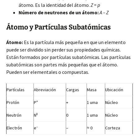
átomo. Es la identidad del átomo.
Z = p
Número de neutrones de un átomo:
A – Z
Átomo y Partículas Subatómicas
Átomo:
Es la partícula más pequeña en que un elemento
puede ser dividido sin perder sus propiedades químicas.
Están formados por partículas subatómicas. Las partículas
subatómicas son partes más pequeñas que el átomo.
Pueden ser elementales o compuestas.
Partículas
Abreviación
Cargas
Masa
Ubicación
+
Protón
P
+
1 uma
Núcleo
0
Neutrón
N
0
1 uma
Núcleo
–
Electrón
e
–
≈ 0
Corteza