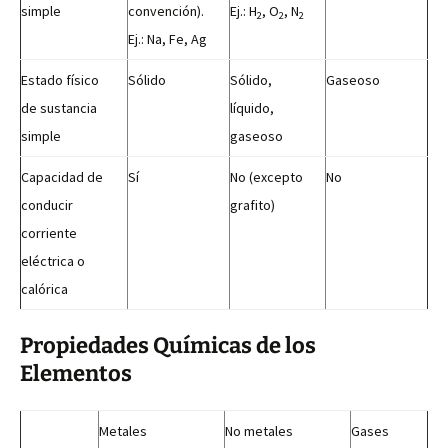
simple
convención).
Ej.: H
, O
, N
2
2
2
Ej.: Na, Fe, Ag
Estado físico
Sólido
Sólido,
Gaseoso
de sustancia
líquido,
simple
gaseoso
Capacidad de
Sí
No (excepto
No
conducir
grafito)
corriente
eléctrica o
calórica
Propiedades Químicas de los
Elementos
Metales
No metales
Gases