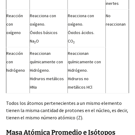
inertes
Reacción
Reacciona con
Reacciona con
No
con
oxígeno.
oxígeno.
reaccionan
oxígeno
Óxidos básicos
Óxidos ácidos.
Na
O
CO
2
2
Reacción
Reaccionan
Reaccionan
con
químicamente con
químicamente con
hidrógeno
Hidrógeno.
Hidrógeno.
Hidruros metálicos
Hidruros no
HNa
metálicos HCl
Todos los átomos pertenecientes a un mismo elemento
tienen la misma cantidad de protones en el núcleo, es decir,
tienen el mismo número atómico (Z).
Masa Atómica Promedio e Isótopos