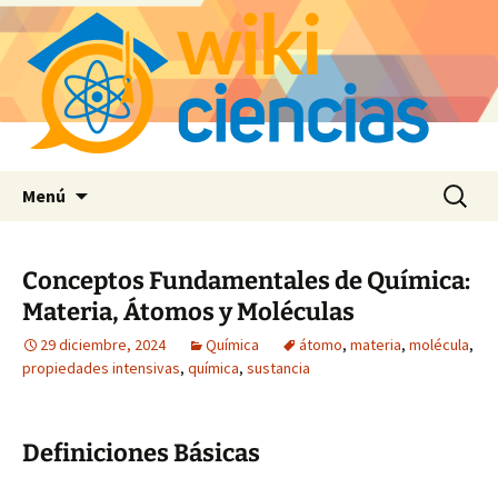
Saltar
Buscar:
Menú
al
contenido
Conceptos Fundamentales de Química:
Materia, Átomos y Moléculas
29 diciembre, 2024
Química
átomo
,
materia
,
molécula
,
propiedades intensivas
,
química
,
sustancia
Definiciones Básicas