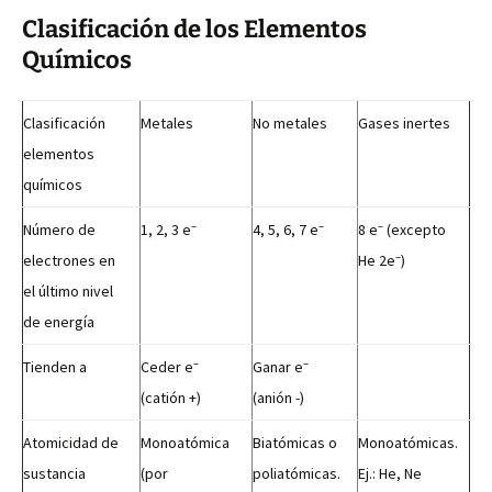
Clasificación de los Elementos
Químicos
Clasificación
Metales
No metales
Gases inertes
elementos
químicos
–
–
–
Número de
1, 2, 3 e
4, 5, 6, 7 e
8 e
(excepto
–
electrones en
He 2e
)
el último nivel
de energía
–
–
Tienden a
Ceder e
Ganar e
(catión +)
(anión -)
Atomicidad de
Monoatómica
Biatómicas o
Monoatómicas.
sustancia
(por
poliatómicas.
Ej.: He, Ne