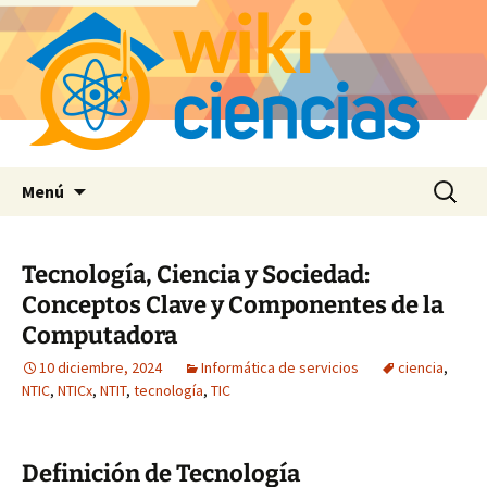
Saltar
Buscar:
Menú
al
contenido
Tecnología, Ciencia y Sociedad:
Conceptos Clave y Componentes de la
Computadora
10 diciembre, 2024
Informática de servicios
ciencia
,
NTIC
,
NTICx
,
NTIT
,
tecnología
,
TIC
Definición de Tecnología