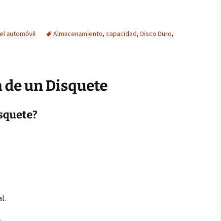
del automóvil
Almacenamiento
,
capacidad
,
Disco Duro
,
a de un Disquete
squete?
l.