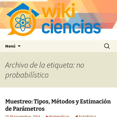
Saltar
Buscar:
Menú
al
contenido
Archivo de la etiqueta: no
probabilístico
Muestreo: Tipos, Métodos y Estimación
de Parámetros
28 noviembre, 2024
Matemáticas
Estadística
,